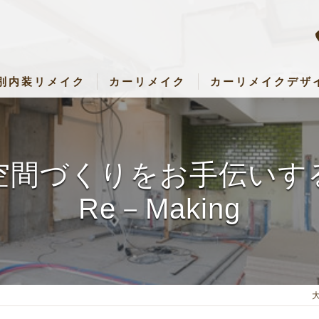
別内装リメイク
カーリメイク
カーリメイクデザ
内装リメイク
カーリメイク専門店 RemakeUp
アパレル・店舗リメイク
パーツセット・料金表
空間づくりをお手伝いす
設・キッズルームリメイク
Re－Making
キッチン・子ども部屋・壁など）リメイク