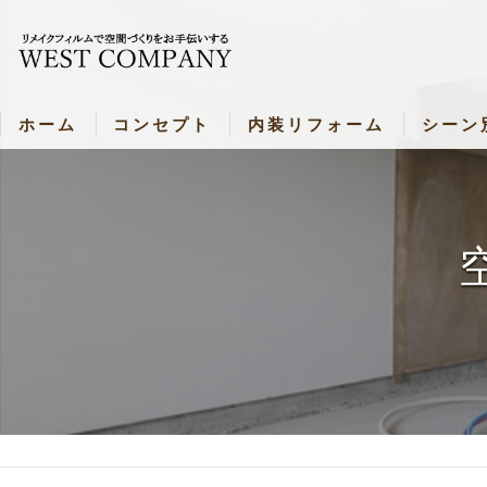
ホーム
コンセプト
内装リフォーム
シーン
新着情報
内装リフォーム
シーン別
内装リフォーム 各種料金表
飲食店・
壁リメイク・料金表
病院・施
ドアリメイク・料金表
お部屋（
キッチンリメイク・料金表
バスルームリメイク・料金表
シャッターリメイク・料金表