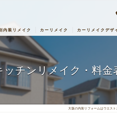
別内装リメイク
カーリメイク
カーリメイクデザ
内装リメイク
カーリメイク専門店 RemakeUp
アパレル・店舗リメイク
パーツセット・料金表
設・キッズルームリメイク
キッチンリメイク・料金
キッチン・子ども部屋・壁など）リメイク
大阪の内装リフォームはウエスト