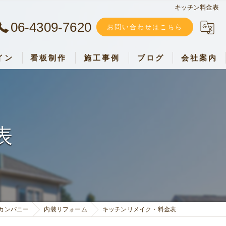
キッチン料金表
06-4309-7620
お問い合わせはこちら
イン
看板制作
施工事例
ブログ
会社案内
ウエストカンパニー
加盟店募集
採用情報
表
お客様の声
カンパニー
内装リフォーム
キッチンリメイク・料金表