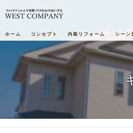
ホーム
コンセプト
内装リフォーム
シーン
新着情報
内装リフォーム
シーン別
内装リフォーム 各種料金表
飲食店・
壁リメイク・料金表
病院・施
ドアリメイク・料金表
お部屋（
キッチンリメイク・料金表
バスルームリメイク・料金表
シャッターリメイク・料金表