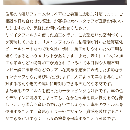
住宅の内装リフォームやリペアのご要望に柔軟に対応します。ご
相談や打ち合わせの際は、お客様の元へスタッフが直接お伺いい
たしますので、気軽にお問い合わせください。
リメイクフィルムを使った施工を行い、ご要望通りの空間づくり
を実現しています。リメイクフィルムは粘着剤が付いた硬質塩化
ビニールシートなので耐久性に優れ、施工がしやすいため工期を
短くできるというメリットがあります。また、表面にエンボス加
工や印刷などの特殊加工が施されているので木目調や大理石調、
レザー調に漆喰調などのリアルな質感を忠実に表現した多彩なラ
インナップからお選びいただけます。人によって異なる暮らしに
対する考えや趣向の違いに即対応できる画期的な素材です。
また車用のフィルムを使ったカーラッピングも好評です。車の色
やデザインに飽きてしまっても、なかなか車を買い換えるのは難
しいという場合も多いのではないでしょうか。車用のフィルムを
使用することで、多彩なカラーやデザイン、質感を装飾すること
ができるだけでなく、元々の塗装を保護することも可能です。