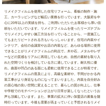
リメイクフィルムを使用した住宅リフォーム、看板の制作・施
工、カーラッピングなど幅広い業務を行っています。大阪府を中
心に20年以上の実績を持ち、ご利用いただいたお客様から厚い信
頼をいただいています。リメイクフィルムを使ったリーズナブル
でリメイクしやすい施工方法を行っていることから、一度施工し
てもまたリピートされる方もいらっしゃいます。住宅の内装やイ
ンテリア、会社の会議室やお店の内装など、あらゆる場所に使用
できることがリメイクフィルムの利点で、木や石、メタルやレザ
ーなどの質感をリアルに再現しているため、自然の素材を取り入
れた空間づくりを検討している方に適しています。耐久性に優
れ、曲面や凹凸のある面にも柔軟に使用できることが特長です。
リメイクフィルムの普及により、高級な素材や、手間がかかる内
装工事がより身近なものになってまいりました。内装を自分好み
の居心地の良い空間に変えることで、暮らしの質が向上し、仕事
や学校でのモチベーションが上がり日常が楽しくなったというお
声も頂戴しています。また、事業の拡大に伴い加盟店の募集を随
時行っています。今後も需要が高まっていくと予想されるリメイ