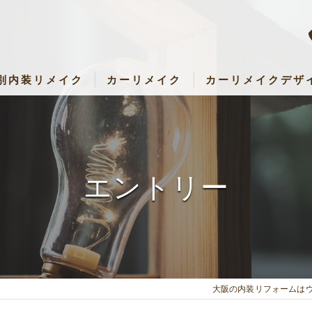
別内装リメイク
カーリメイク
カーリメイクデザ
内装リメイク
カーリメイク専門店 RemakeUp
アパレル・店舗リメイク
パーツセット・料金表
設・キッズルームリメイク
エントリー
キッチン・子ども部屋・壁など）リメイク
大阪の内装リフォームは