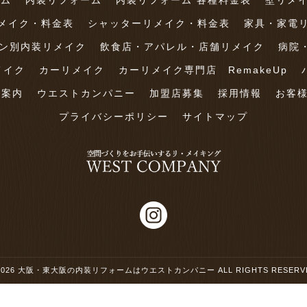
ーム
内装リフォーム
内装リフォーム 各種料金表
壁リメ
メイク・料金表
シャッターリメイク・料金表
家具・家電
ン別内装リメイク
飲食店・アパレル・店舗リメイク
病院
メイク
カーリメイク
カーリメイク専門店 RemakeUp
社案内
ウエストカンパニー
加盟店募集
採用情報
お客
プライバシーポリシー
サイトマップ
2026
大阪・東大阪の内装リフォームはウエストカンパニー
ALL RIGHTS RESERV