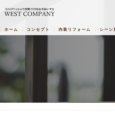
ホーム
コンセプト
内装リフォーム
シーン
新着情報
内装リフォーム
シーン別
内装リフォーム 各種料金表
飲食店・
壁リメイク・料金表
病院・施
ドアリメイク・料金表
お部屋（
キッチンリメイク・料金表
バスルームリメイク・料金表
シャッターリメイク・料金表