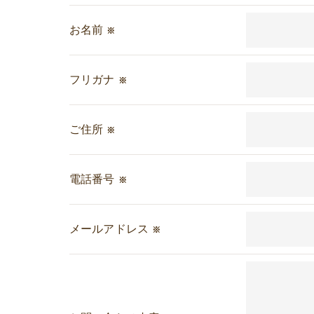
＜個人情報の委託について＞
当社では、利用目的の達成に必要な範囲にお
お名前
※
これらの委託先に対しては個人情報保護契約
＜個人情報の安全管理＞
フリガナ
※
当社では、個人情報の漏洩等がなされないよ
ご住所
※
＜個人情報を与えなかった場合に生じる結果
必要な情報を頂けない場合は、それに対応し
電話番号
※
＜個人情報の開示･訂正・削除･利用停止の手
当社では、お客様の個人情報の開示･訂正･削
メールアドレス
ご本人である事を確認のうえ、対応させて頂
※
個人情報の開示･訂正･削除・利用停止の具体