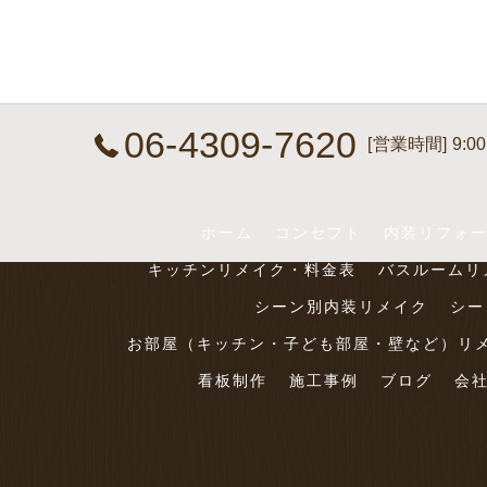
06-4309-7620
[営業時間] 9:00
ホーム
コンセプト
内装リフォ
キッチンリメイク・料金表
バスルームリ
シーン別内装リメイク
シー
お部屋（キッチン・子ども部屋・壁など）リ
看板制作
施工事例
ブログ
会