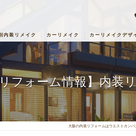
別内装リメイク
カーリメイク
カーリメイクデザ
内装リメイク
カーリメイク専門店 RemakeUp
アパレル・店舗リメイク
パーツセット・料金表
設・キッズルームリメイク
リフォーム情報】内装
キッチン・子ども部屋・壁など）リメイク
大阪の内装リフォームはウエストカンパ