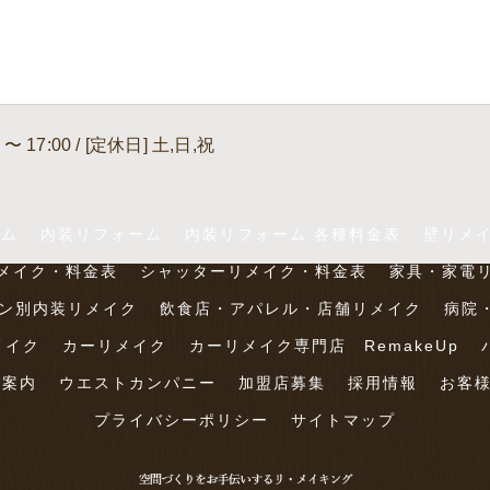
 〜 17:00 / [定休日] 土,日,祝
ーム
内装リフォーム
内装リフォーム 各種料金表
壁リメ
メイク・料金表
シャッターリメイク・料金表
家具・家電
ン別内装リメイク
飲食店・アパレル・店舗リメイク
病院
メイク
カーリメイク
カーリメイク専門店 RemakeUp
社案内
ウエストカンパニー
加盟店募集
採用情報
お客
プライバシーポリシー
サイトマップ