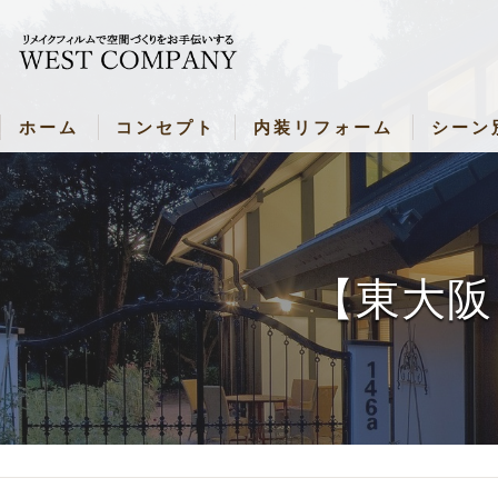
ホーム
コンセプト
内装リフォーム
シーン
新着情報
内装リフォーム
シーン別
内装リフォーム 各種料金表
飲食店・
壁リメイク・料金表
病院・施
【東大阪
ドアリメイク・料金表
お部屋（
キッチンリメイク・料金表
バスルームリメイク・料金表
シャッターリメイク・料金表