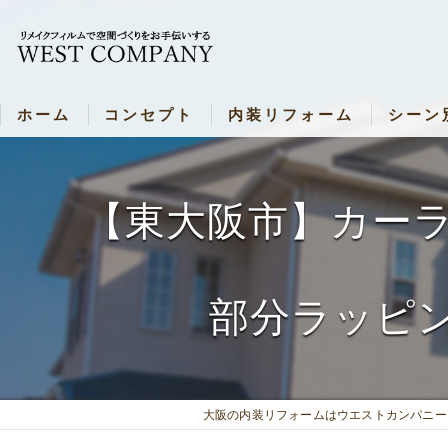
ホーム
コンセプト
内装リフォーム
シーン
新着情報
内装リフォーム
シーン別
内装リフォーム 各種料金表
飲食店・
【東大阪市】カー
壁リメイク・料金表
病院・施
ドアリメイク・料金表
お部屋（
部分ラッピ
キッチンリメイク・料金表
バスルームリメイク・料金表
大阪の内装リフォームはウエストカンパニー
シャッターリメイク・料金表