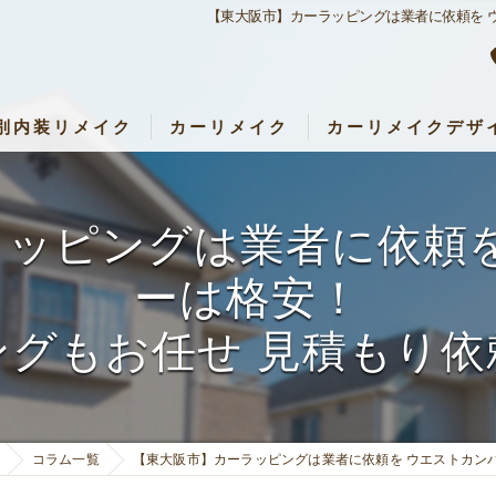
【東大阪市】カーラッピングは業者に依頼を 
別内装リメイク
カーリメイク
カーリメイクデザ
内装リメイク
カーリメイク専門店 RemakeUp
アパレル・店舗リメイク
パーツセット・料金表
ラッピングは業者に依頼を
設・キッズルームリメイク
ーは格安！
キッチン・子ども部屋・壁など）リメイク
ングもお任せ 見積もり依
コラム一覧
【東大阪市】カーラッピングは業者に依頼を ウエストカン