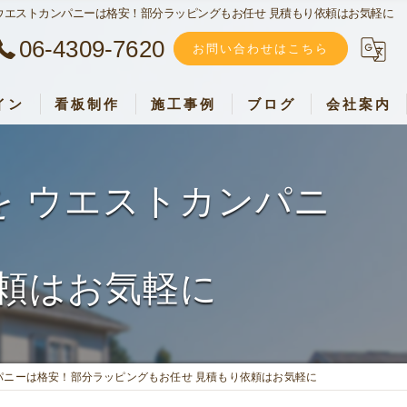
ウエストカンパニーは格安！部分ラッピングもお任せ 見積もり依頼はお気軽に
06-4309-7620
お問い合わせはこちら
イン
看板制作
施工事例
ブログ
会社案内
ウエストカンパニー
加盟店募集
 ウエストカンパニ
採用情報
お客様の声
頼はお気軽に
パニーは格安！部分ラッピングもお任せ 見積もり依頼はお気軽に