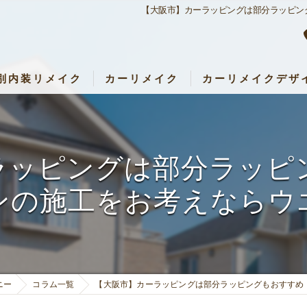
【大阪市】カーラッピングは部分ラッピン
別内装リメイク
カーリメイク
カーリメイクデザ
内装リメイク
カーリメイク専門店 RemakeUp
アパレル・店舗リメイク
パーツセット・料金表
ラッピングは部分ラッピ
設・キッズルームリメイク
ンの施工をお考えならウ
キッチン・子ども部屋・壁など）リメイク
ニー
コラム一覧
【大阪市】カーラッピングは部分ラッピングもおすすめ