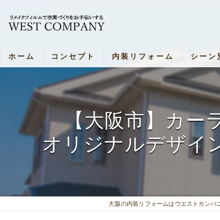
ホーム
コンセプト
内装リフォーム
シーン
新着情報
内装リフォーム
シーン別
内装リフォーム 各種料金表
飲食店・
【大阪市】カー
壁リメイク・料金表
病院・施
オリジナルデザイ
ドアリメイク・料金表
お部屋（
キッチンリメイク・料金表
バスルームリメイク・料金表
大阪の内装リフォームはウエストカンパ
シャッターリメイク・料金表